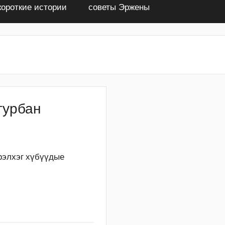
короткие истории
советы Эржены
гурбан
Эрэлхэг хүбүүдые