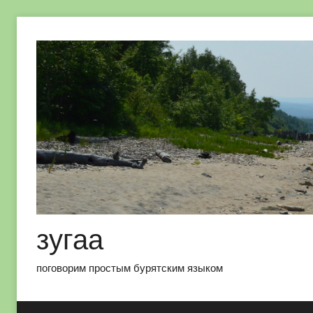
Перейти
к
содержимому
зугаа
поговорим простым бурятским языком