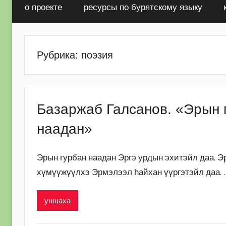
о проекте
ресурсы по бурятскому языку
Рубрика: поэзия
Базаржаб Галсанов. «Эрын 
наадан»
Эрын гурбан наадан Эргэ урдын эхитэйл даа. 
хүмүүжүүлхэ Эрмэлээл һайхан үүргэтэйл даа. .
уншаха